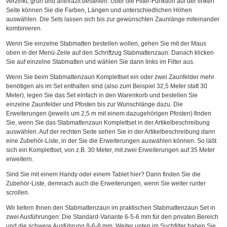
verzinkt, grün und anthrazit bestellen. Über die Filter-Funktion auf der linken
Seite können Sie die Farben, Längen und unterschiedlichen Höhen
auswählen. Die Sets lassen sich bis zur gewünschten Zaunlänge miteinander
kombinieren.
Wenn Sie einzelne Stabmatten bestellen wollen, gehen Sie mit der Maus
oben in der Menü-Zeile auf den Schriftzug Stabmattenzaun. Danach klicken
Sie auf einzelne Stabmatten und wählen Sie dann links im Filter aus.
Wenn Sie beim Stabmattenzaun Komplettset ein oder zwei Zaunfelder mehr
benötigen als im Set enthalten sind (also zum Beispiel 32,5 Meter statt 30
Meter), legen Sie das Set einfach in den Warenkorb und bestellen Sie
einzelne Zaunfelder und Pfosten bis zur Wunschlänge dazu. Die
Erweiterungen (jeweils um 2,5 m mit einem dazugehörigen Pfosten) finden
Sie, wenn Sie das Stabmattenzaun Komplettset in der Artikelbeschreibung
auswählen. Auf der rechten Seite sehen Sie in der Artikelbeschreibung dann
eine Zubehör-Liste, in der Sie die Erweiterungen auswählen können. So läßt
sich ein Komplettset, von z.B. 30 Meter, mit zwei Erweiterungen auf 35 Meter
erweitern.
Sind Sie mit einem Handy oder einem Tablet hier? Dann finden Sie die
Zubehör-Liste, demnach auch die Erweiterungen, wenn Sie weiter runter
scrollen.
Wir liefern Ihnen den Stabmattenzaun im praktischen Stabmattenzaun Set in
zwei Ausführungen: Die Standard-Variante 6-5-6 mm für den privaten Bereich
und die schwere Ausführung 8-6-8 mm. Weiter unten im Suchfilter haben Sie