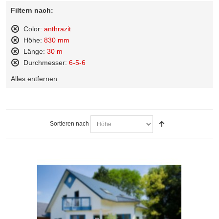
Filtern nach:
Color:
anthrazit
Diesen
Höhe:
830 mm
Artikel
Diesen
Länge:
30 m
entfernen
Artikel
Diesen
Durchmesser:
6-5-6
entfernen
Artikel
Diesen
entfernen
Alles entfernen
Artikel
entfernen
Sortieren nach