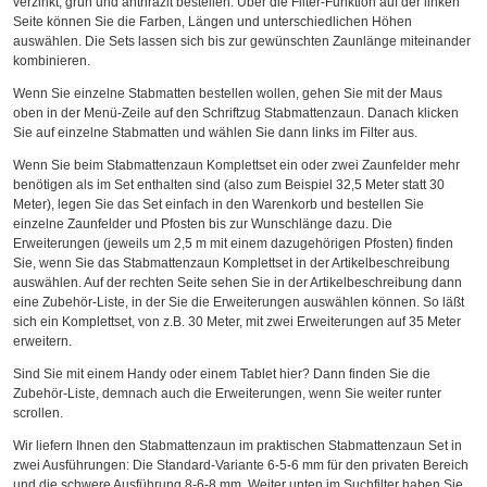
verzinkt, grün und anthrazit bestellen. Über die Filter-Funktion auf der linken
Seite können Sie die Farben, Längen und unterschiedlichen Höhen
auswählen. Die Sets lassen sich bis zur gewünschten Zaunlänge miteinander
kombinieren.
Wenn Sie einzelne Stabmatten bestellen wollen, gehen Sie mit der Maus
oben in der Menü-Zeile auf den Schriftzug Stabmattenzaun. Danach klicken
Sie auf einzelne Stabmatten und wählen Sie dann links im Filter aus.
Wenn Sie beim Stabmattenzaun Komplettset ein oder zwei Zaunfelder mehr
benötigen als im Set enthalten sind (also zum Beispiel 32,5 Meter statt 30
Meter), legen Sie das Set einfach in den Warenkorb und bestellen Sie
einzelne Zaunfelder und Pfosten bis zur Wunschlänge dazu. Die
Erweiterungen (jeweils um 2,5 m mit einem dazugehörigen Pfosten) finden
Sie, wenn Sie das Stabmattenzaun Komplettset in der Artikelbeschreibung
auswählen. Auf der rechten Seite sehen Sie in der Artikelbeschreibung dann
eine Zubehör-Liste, in der Sie die Erweiterungen auswählen können. So läßt
sich ein Komplettset, von z.B. 30 Meter, mit zwei Erweiterungen auf 35 Meter
erweitern.
Sind Sie mit einem Handy oder einem Tablet hier? Dann finden Sie die
Zubehör-Liste, demnach auch die Erweiterungen, wenn Sie weiter runter
scrollen.
Wir liefern Ihnen den Stabmattenzaun im praktischen Stabmattenzaun Set in
zwei Ausführungen: Die Standard-Variante 6-5-6 mm für den privaten Bereich
und die schwere Ausführung 8-6-8 mm. Weiter unten im Suchfilter haben Sie