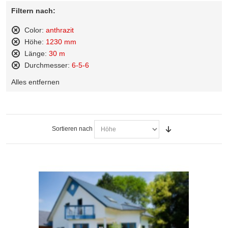
Filtern nach:
Color:
anthrazit
Diesen
Höhe:
1230 mm
Artikel
Diesen
Länge:
30 m
entfernen
Artikel
Diesen
Durchmesser:
6-5-6
entfernen
Artikel
Diesen
entfernen
Alles entfernen
Artikel
entfernen
Sortieren nach